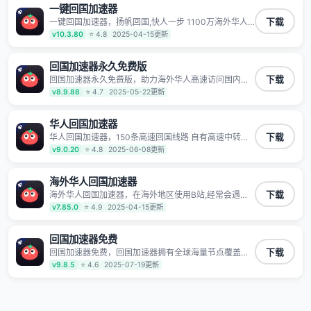
一键回国加速器
一键回国加速器，扬帆回国,快人一步 1100万海外华人
下载
都在用的音乐视频回国加速器 Android iOS Windows
v10.3.80
⭐ 4.8
2025-04-15更新
Mac TV VIP 支持多种加速场景 了解更多 看视频 全球高
速通道搭配第三方CDN节点,解锁加速腾讯视频、爱奇
艺、哔哩哔哩和优酷视频,在国外也能畅快追剧!
回国加速器永久免费版
回国加速器永久免费版，助力海外华人高速访问国内网
下载
络，快速开启国内各直播平台,解决国内视频、音乐卡顿
v8.9.88
⭐ 4.7
2025-05-22更新
问题；更能加速海量国服游戏，超低延迟稳定不掉线,畅
享国内网络！
华人回国加速器
华人回国加速器，150条高速回国线路 自有高速中转节
下载
点 无需注册 一键连接 提供高速线路 应用内直达视频音
v9.0.20
⭐ 4.8
2025-06-08更新
乐app,快人一步 应用模式 App互不干扰 不间断的隐私保
护 数据加密 隐私保护 保持高速同时确保数据不泄露 阻
止第三方对数据进行窃取和监听
海外华人回国加速器
海外华人回国加速器，在海外地区使用B站,经常会遇到B
下载
站地区版权限制/网络IP屏蔽,缓冲卡顿等问题,使用我们
v7.85.0
⭐ 4.9
2025-04-15更新
的哔哩哔哩专用回国VPN,可加速解决各类网络问题,一键
网络回国,全球智能专线为您提供最优线路,一对一技术客
服7*24小时服务。
回国加速器免费
回国加速器免费，回国加速器拥有全球海量节点覆盖，
下载
运营商专线不卡顿超稳定，专为海外华人和留学生打
v9.8.5
⭐ 4.6
2025-07-19更新
造，帮助海外华人免除地域限制，随时高速稳定低延迟
玩国服游戏、观看高清视频、听高品质音乐。