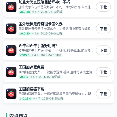
时确保数据不泄露 阻止第三方对数据进行窃取和监听
加拿大怎么玩暗黑破坏神：不朽
加拿大怎么玩暗黑破坏神：不朽，助力海外华人高速访
下载
问国内网络，快速开启国内各直播平台,解决国内视频、
v8.9.88
⭐ 4.7
2025-05-22更新
音乐卡顿问题；更能加速海量国服游戏，超低延迟稳定
不掉线,畅享国内网络！
国外玩神鬼传奇很卡怎么办
国外玩神鬼传奇很卡怎么办，加速访问中国音视频和网
下载
站，专业回国加速器，帮你加速访问优酷、bilibili、腾讯
v9.0.20
⭐ 4.8
2025-06-08更新
视频、爱奇艺等，加速国服游戏，例如原神、阴阳师、
和平精英、使命召唤、天涯明月刀、一梦江湖、幻书启
示录、明日方舟、战双帕弥什、sky光·遇、另一个伊甸
斧牛和斧牛手游好用吗？
园等国内各种服务,回国加速器致力于帮助海外华人和留
斧牛和斧牛手游好用吗？，一键代理翻墙回国的穿梭
下载
学生、港澳台地区用户提供最好的回国游戏和音乐视频
VPN，帮助海外华人留学生及港澳台地区用户破除地区
v7.85.0
⭐ 4.9
2025-04-15更新
加速服务，可以在海外或港澳台地区流畅加速国服游戏
版权限制问题，一键降低游戏延迟，加速访问中国网
和音视频服务，提供专业稳定的全球回国线路和游戏加
站、游戏及应用。
速专线。能加速访问优酷、爱奇艺、腾讯视频、B站、芒
回国加速器免费
果TV、西瓜视频、QQ音乐、网易云音乐、酷狗音乐、
YY等主流网站应用解除限制，带你穿梭加速回国。目前
回国加速器免费，一键畅享游戏,视频,直播等各大主流
下载
已有上百万用户，用户整体好评95%以上，一对一在线
App应用,视频加载极速不卡顿。人在海外听歌,玩国服游
v9.8.5
⭐ 4.6
2025-07-19更新
客服支持，保障你的使用体验。
戏 简单易用。
回国加速器下载
回国加速器下载，一键代理翻墙回国的穿梭VPN，帮助
下载
海外华人留学生及港澳台地区用户破除地区版权限制问
v10.28.0
⭐ 4.7
2025-08-25更新
题，一键降低游戏延迟，加速访问中国网站、游戏及应
用。
安卓精选