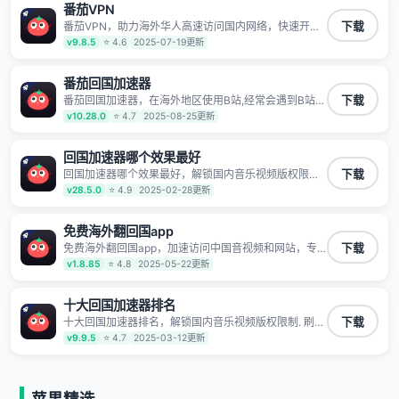
番茄VPN
TV、西瓜视频、QQ音乐、网易云音乐、酷狗音乐、YY
等主流网站应用解除限制，带你穿梭加速回国。目前已
番茄VPN，助力海外华人高速访问国内网络，快速开启
下载
有上百万用户，用户整体好评95%以上，一对一在线客
国内各直播平台,解决国内视频、音乐卡顿问题；更能加
v9.8.5
⭐ 4.6
2025-07-19更新
服支持，保障你的使用体验。
速海量国服游戏，超低延迟稳定不掉线,畅享国内网络！
番茄回国加速器
番茄回国加速器，在海外地区使用B站,经常会遇到B站地
下载
区版权限制/网络IP屏蔽,缓冲卡顿等问题,使用我们的哔
v10.28.0
⭐ 4.7
2025-08-25更新
哩哔哩专用回国VPN,可加速解决各类网络问题,一键网络
回国,全球智能专线为您提供最优线路,一对一技术客服
7*24小时服务。
回国加速器哪个效果最好
回国加速器哪个效果最好，解锁国内音乐视频版权限制.
下载
刷剧不卡，高清秒开. 有效降低国服游戏延迟. 提升国内
v28.5.0
⭐ 4.9
2025-02-28更新
主流应用访问速度 ; 独创加速黑科技 · 海量边缘. 动态多
线. 智能流控。
免费海外翻回国app
免费海外翻回国app，加速访问中国音视频和网站，专
下载
业回国加速器，帮你加速访问优酷、bilibili、腾讯视频、
v1.8.85
⭐ 4.8
2025-05-22更新
爱奇艺等，加速国服游戏，例如原神、阴阳师、和平精
英、使命召唤、天涯明月刀、一梦江湖、幻书启示录、
明日方舟、战双帕弥什、sky光·遇、另一个伊甸园等国
十大回国加速器排名
内各种服务,回国加速器致力于帮助海外华人和留学生、
十大回国加速器排名，解锁国内音乐视频版权限制. 刷剧
下载
港澳台地区用户提供最好的回国游戏和音乐视频加速服
不卡，高清秒开. 有效降低国服游戏延迟. 提升国内主流
v9.9.5
⭐ 4.7
2025-03-12更新
务，可以在海外或港澳台地区流畅加速国服游戏和音视
应用访问速度 ; 独创加速黑科技 · 海量边缘. 动态多线. 智
频服务，提供专业稳定的全球回国线路和游戏加速专
能流控。
线。能加速访问优酷、爱奇艺、腾讯视频、B站、芒果
TV、西瓜视频、QQ音乐、网易云音乐、酷狗音乐、YY
等主流网站应用解除限制，带你穿梭加速回国。目前已
苹果精选