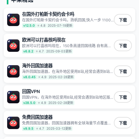
有上百万用户，用户整体好评95%以上，一对一在线客
服支持，保障你的使用体验。
在国外打帕斯卡契约会卡吗
在国外打帕斯卡契约会卡吗，扬帆回国,快人一步 1100
下载
万海外华人都在用的音乐视频回国加速器 Android iOS
v12.5.0
⭐ 4.8
2025-07-19更新
Windows Mac TV VIP 支持多种加速场景 了解更多 看
视频 全球高速通道搭配第三方CDN节点,解锁加速腾讯
视频、爱奇艺、哔哩哔哩和优酷视频,在国外也能畅快追
欧洲可以打晶核吗现在
剧!
欧洲可以打晶核吗现在，150条高速回国线路 自有高速
下载
中转节点 无需注册 一键连接 提供高速线路 应用内直达
v6.8.2
⭐ 4.7
2025-09-03更新
视频音乐app,快人一步 应用模式 App互不干扰 不间断的
隐私保护 数据加密 隐私保护 保持高速同时确保数据不
泄露 阻止第三方对数据进行窃取和监听
海外回国加速器
海外回国加速器，在海外地区使用B站,经常会遇到B站地
下载
区版权限制/网络IP屏蔽,缓冲卡顿等问题,使用我们的哔
v8.0.45
⭐ 4.9
2025-02-28更新
哩哔哩专用回国VPN,可加速解决各类网络问题,一键网络
回国,全球智能专线为您提供最优线路,一对一技术客服
7*24小时服务。
回国VPN
回国VPN，在海外地区使用B站,经常会遇到B站地区版权
下载
限制/网络IP屏蔽,缓冲卡顿等问题,使用我们的哔哩哔哩
v28.5.0
⭐ 4.9
2025-02-28更新
专用回国VPN,可加速解决各类网络问题,一键网络回国,
全球智能专线为您提供最优线路,一对一技术客服7*24小
时服务。
免费回国加速器
免费回国加速器，回国加速器拥有全球海量节点覆盖，
下载
运营商专线不卡顿超稳定，专为海外华人和留学生打
v9.9.5
⭐ 4.7
2025-03-12更新
造，帮助海外华人免除地域限制，随时高速稳定低延迟
玩国服游戏、观看高清视频、听高品质音乐。