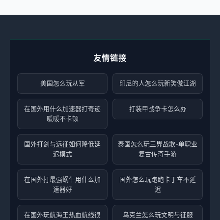
友情链接
美国怎么玩从军
印尼的人怎么玩新笑傲江湖
在国外用什么加速器打奇迹
打装甲战争卡怎么办
暖暖不卡顿
国外打剑与远征如何降低延
泰国怎么玩三界战歌-单职业
迟模式
复古传奇手游
在国外打最强蜗牛用什么加
国外怎么玩跑跑卡丁车不延
速器好
迟
在国外玩航海王热血航线很
乌克兰怎么玩文明与征服