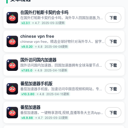
在国外打帕斯卡契约会卡吗
在国外打帕斯卡契约会卡吗，海外华人回国加速器,为境
下载
外华人解决海外怎么听歌?海外怎么看剧?海外怎么玩游
v2.3.1
⭐ 4.7
2025-05-22更新
戏不卡等境外难题,全球回国稳定国内节点,专业、流畅加
速让海外党们一键轻松回国,简单好用
chinese vpn free
chinese vpn free，精选全球好物针对海外华人、留学
下载
生和海外出差用户打造的一款高质量专属回国加速器,只
v9.0.20
⭐ 4.8
2025-06-08更新
要身处海外即可一键加速畅享国内网络:追剧听歌、影音
娱乐、游戏电竞、赛事直播、商务办公、炒股等多场景
的应用及网络加速
国外访问国内加速器
国外访问国内加速器，回国加速器拥有全球海量节点覆
下载
盖，运营商专线不卡顿超稳定，专为海外华人和留学生
v7.85.0
⭐ 4.9
2025-04-15更新
打造，帮助海外华人免除地域限制，随时高速稳定低延
迟玩国服游戏、观看高清视频、听高品质音乐。
番茄加速器手机版
番茄加速器手机版，加速访问中国音视频和网站，专业
下载
回国加速器，帮你加速访问优酷、bilibili、腾讯视频、爱
v10.3.80
⭐ 4.8
2025-04-15更新
奇艺等，加速国服游戏，例如原神、阴阳师、和平精
英、使命召唤、天涯明月刀、一梦江湖、幻书启示录、
明日方舟、战双帕弥什、sky光·遇、另一个伊甸园等国
番茄加速器
内各种服务,回国加速器致力于帮助海外华人和留学生、
番茄加速器，一键畅享游戏,视频,直播等各大主流App应
下载
港澳台地区用户提供最好的回国游戏和音乐视频加速服
用,视频加载极速不卡顿。人在海外听歌,玩国服游戏 简
v8.9.88
⭐ 4.7
2025-05-22更新
务，可以在海外或港澳台地区流畅加速国服游戏和音视
单易用。
频服务，提供专业稳定的全球回国线路和游戏加速专
线。能加速访问优酷、爱奇艺、腾讯视频、B站、芒果