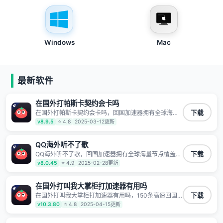
Windows
Mac
最新软件
在国外打帕斯卡契约会卡吗
在国外打帕斯卡契约会卡吗，回国加速器拥有全球海量
下载
节点覆盖，运营商专线不卡顿超稳定，专为海外华人和
v8.9.5
⭐ 4.8
2025-03-12更新
留学生打造，帮助海外华人免除地域限制，随时高速稳
定低延迟玩国服游戏、观看高清视频、听高品质音乐。
QQ海外听不了歌
QQ海外听不了歌，回国加速器拥有全球海量节点覆盖，
下载
运营商专线不卡顿超稳定，专为海外华人和留学生打
v8.0.45
⭐ 4.9
2025-02-28更新
造，帮助海外华人免除地域限制，随时高速稳定低延迟
玩国服游戏、观看高清视频、听高品质音乐。
在国外打叫我大掌柜打加速器有用吗
在国外打叫我大掌柜打加速器有用吗，150条高速回国
下载
线路 自有高速中转节点 无需注册 一键连接 提供高速线
v10.3.80
⭐ 4.8
2025-04-15更新
路 应用内直达视频音乐app,快人一步 应用模式 App互不
干扰 不间断的隐私保护 数据加密 隐私保护 保持高速同